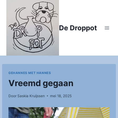
Doorgaan
naar
inhoud
De Droppot
GEHANNES MET HANNES
Vreemd gegaan
Door
Saskia Kruijssen
mei 18, 2025