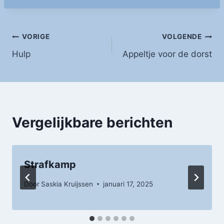
Bericht
VORIGE
VOLGENDE
Hulp
Appeltje voor de dorst
navigatie
Vergelijkbare berichten
Strafkamp
Door
Saskia Kruijssen
januari 17, 2025